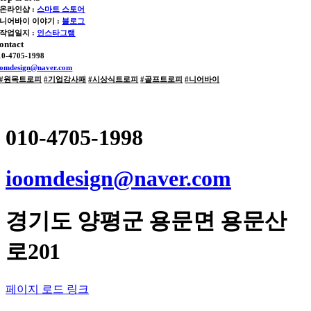
 온라인샵 :
스마트 스토어
 니어바이 이야기 :
블로그
 작업일지 :
인스타그램
ontact
10-4705-1998
oomdesign@naver.com
#원목트로피
#기업감사패
#시상식트로피
#골프트로피
#니어바이
010-4705-1998
ioomdesign@naver.com
경기도
양평군
용문면 용문산
로201
페이지 로드 링크
Go