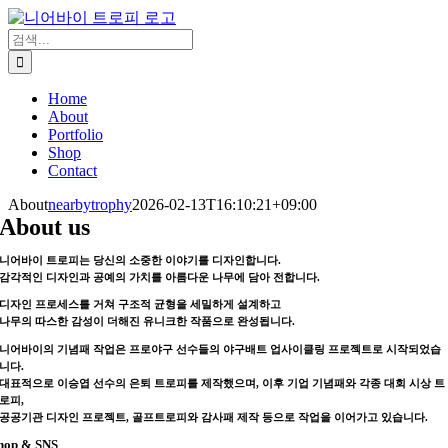
콘
텐
검
츠
색:
로
Home
건
About
너
Portfolio
뛰
Shop
기
Contact
About
nearbytrophy
2026-02-13T16:10:21+09:00
About us
니어바이 트로피는 당신의 소중한 이야기를 디자인합니다.
감각적인 디자인과 공예의 가치를 아름다운 나무에 담아 전합니다.
디자인 프로세스를 거쳐 구조적 균형을 세밀하게 설계하고
나무의 따스한 감성이 더해진 유니크한 작품으로 완성됩니다.
니어바이의 기념패 작업은 프로야구 선수들의 야구배트 업사이클링 프로젝트로 시작되었습
니다.
대표적으로 이승엽 선수의 은퇴 트로피를 제작했으며, 이후 기업 기념패와 각종 대회 시상 트
로피,
공공기관 디자인 프로젝트, 골프트로피와 감사패 제작 등으로 작업을 이어가고 있습니다.
hop & SNS