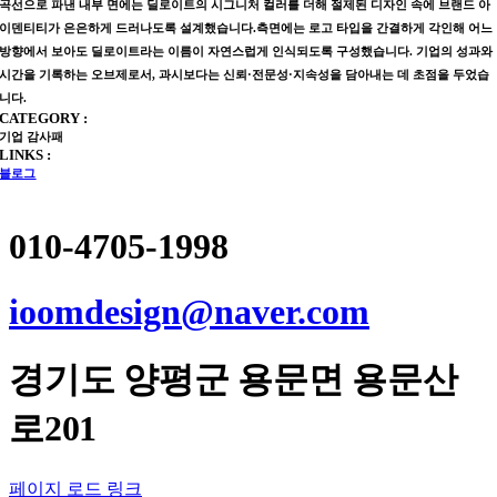
곡선으로 파낸 내부 면에는 딜로이트의 시그니처 컬러를 더해 절제된 디자인 속에 브랜드 아
이덴티티가 은은하게 드러나도록 설계했습니다.측면에는 로고 타입을 간결하게 각인해 어느
방향에서 보아도 딜로이트라는 이름이 자연스럽게 인식되도록 구성했습니다. 기업의 성과와
시간을 기록하는 오브제로서, 과시보다는 신뢰·전문성·지속성을 담아내는 데 초점을 두었습
니다.
CATEGORY :
기업 감사패
LINKS :
블로그
010-4705-1998
ioomdesign@naver.com
경기도
양평군
용문면 용문산
로201
페이지 로드 링크