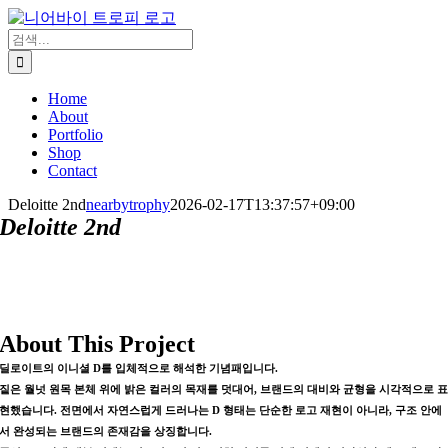
콘
텐
검
츠
색:
로
Home
건
About
너
Portfolio
뛰
Shop
기
Contact
Deloitte 2nd
nearbytrophy
2026-02-17T13:37:57+09:00
Deloitte 2nd
About This Project
딜로이트의 이니셜
D
를 입체적으로 해석한 기념패입니다.
짙은 월넛 원목 본체 위에 밝은 컬러의 목재를 덧대어, 브랜드의 대비와 균형을 시각적으로 
현했습니다. 전면에서 자연스럽게 드러나는 D 형태는 단순한 로고 재현이 아니라, 구조 안에
서 완성되는 브랜드의 존재감을 상징합니다.