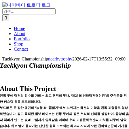
콘
텐
검
츠
색:
로
Home
건
About
너
Portfolio
뛰
Shop
기
Contact
Taekkyon Championship
nearbytrophy
2026-02-17T13:55:32+09:00
Taekkyon Championship
About This Project
민족 무예 택견의 정수를 가리는 최고 권위의 무대, ‘제23회 천하택견명인전’의 주인공을 위
한 커스텀 원목 트로피입니다.
부드러운 듯 강한 택견의 ‘능청’과 ‘품밟기’에서 느껴지는 곡선의 미학을 원목 조형물로 형상
화했습니다. 짙고 묵직한 월넛 베이스는 전통 무예의 깊은 뿌리와 신뢰를 상징하며, 중앙의 
각 처리가 만드는 빛과 그림자가 입체감을 더하며 우리 고유문화유산의 가치를 나무에 담았
습니다. 위로 뻗어 올라가는 단단한 원목 오브제는 최고의 자리에 오른 천하택견꾼의 기개를