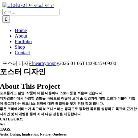
콘
텐
검
츠
색:
로
Home
건
About
너
Portfolio
뛰
Shop
기
Contact
포스터 디자인
nearbytrophy
2026-01-06T14:08:45+09:00
포스터 디자인
About This Project
포트폴리오 설명. 작품에 대한 내용이나 스토리등을 적을수 있습니다.
디자인분야에서 다양한 경험을 바탕으로 어떻게 보여 줄 것인가에 대한 고민과 더불어 기업
이 하고자하는 비즈니스 영역에 대한 해결책을 찾기 위해 함께 합니다.
좋은 크리에이티브가 최고의 비즈니스라는 생각으로 정확한 목표를 설정하고 목표에 근거한
디자인 및 마케팅을 통하여 더 나은 경험을 제공합니다.
CATEGORY:
Art
TAGS:
Artist, Design, Inspiration, Nature, Outdoors