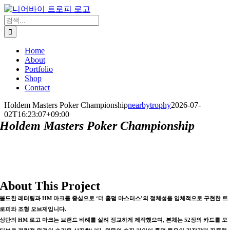
콘
텐
검
츠
색:
로
Home
건
About
너
Portfolio
뛰
Shop
기
Contact
Holdem Masters Poker Championship
nearbytrophy
2026-07-
02T16:23:07+09:00
Holdem Masters Poker Championship
About This Project
볼드한 레터링과 HM 마크를 중심으로 ‘더 홀덤 마스터스’의 정체성을 입체적으로 구현한 트
로피와 조형 오브제입니다.
상단의 HM 로고 마크는 브랜드 비례를 살려 정교하게 제작했으며, 본체는 52장의 카드를 모