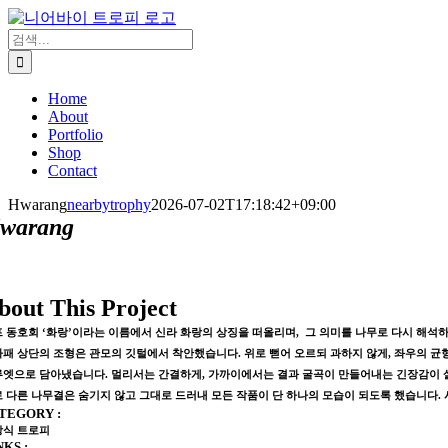
콘
텐
검
츠
색:
로
Home
건
About
너
Portfolio
뛰
Shop
기
Contact
Hwarang
nearbytrophy
2026-07-02T17:18:42+09:00
warang
bout This Project
 동호회 ‘화랑’이라는 이름에서 신라 화랑의 상징을 떠올리며, 그 의미를 나무로 다시 해석
패 상단의 조형은 관모의 깃털에서 착안했습니다. 위로 뻗어 오르되 과하지 않게, 좌우의 
루엣으로 담아냈습니다. 멀리서는 간결하게, 가까이에서는 결과 굴곡이 만들어내는 긴장감이 
 다른 나무결은 숨기지 않고 그대로 드러내 모든 작품이 단 하나의 모습이 되도록 했습니다.
TEGORY :
상식 트로피
NKS :