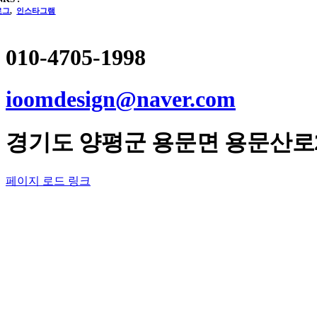
로그
,
인스타그램
010-4705-1998
ioomdesign@naver.com
경기도
양평군
용문면 용문산로2
페이지 로드 링크
Go
to
Top